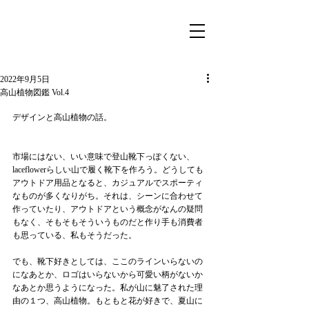
2022年9月5日
高山植物図鑑 Vol.4
デザインと高山植物の話。
市場にはない、いい意味で登山靴下っぽくない、
laceflowerらしい山で履く靴下を作ろう。どうしても
アウトドア用品となると、カジュアルでスポーティ
なものが多くなりがち。それは、シーンに合わせて
作っていたり、アウトドアという概念がなんの疑問
もなく、そもそもそういうものだと作り手も消費者
も思っている、私もそうだった。
でも、靴下好きとしては、ここのラインいらないの
になあとか、ロゴはいらないから可愛い柄がないか
なあとか思うようになった。私が山に魅了された理
由の１つ、高山植物。もともと花が好きで、夏山に