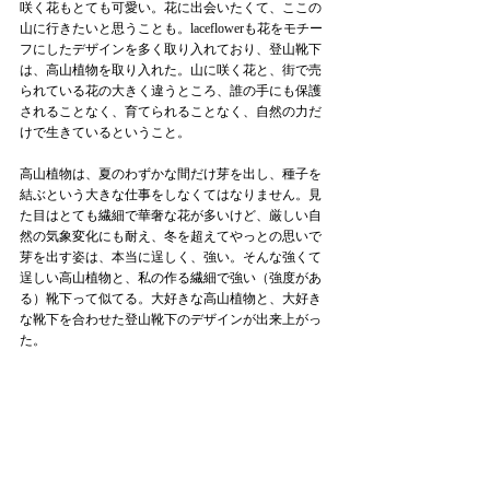
咲く花もとても可愛い。花に出会いたくて、ここの
山に行きたいと思うことも。laceflowerも花をモチー
フにしたデザインを多く取り入れており、登山靴下
は、高山植物を取り入れた。山に咲く花と、街で売
られている花の大きく違うところ、誰の手にも保護
されることなく、育てられることなく、自然の力だ
けで生きているということ。
高山植物は、夏のわずかな間だけ芽を出し、種子を
結ぶという大きな仕事をしなくてはなりません。見
た目はとても繊細で華奢な花が多いけど、厳しい自
然の気象変化にも耐え、冬を超えてやっとの思いで
芽を出す姿は、本当に逞しく、強い。そんな強くて
逞しい高山植物と、私の作る繊細で強い（強度があ
る）靴下って似てる。大好きな高山植物と、大好き
な靴下を合わせた登山靴下のデザインが出来上がっ
た。