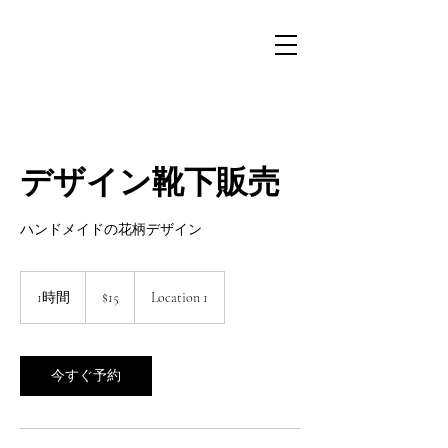
デザイン靴下販売
ハンドメイドの花柄デザイン
15
米
1時間
1
$15
Location 1
ド
時
ル
今すぐ予約