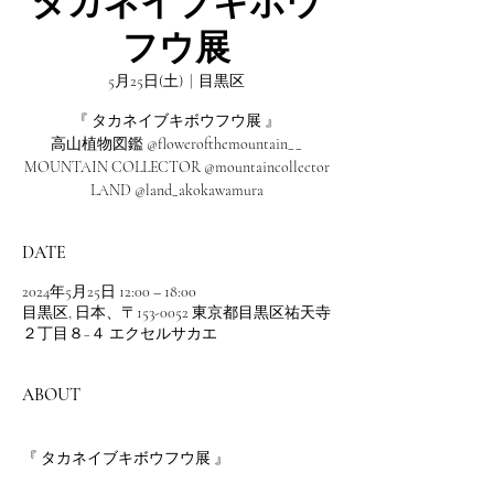
タカネイブキボウ
フウ展
5月25日(土)
  |  
目黒区
『 タカネイブキボウフウ展 』
高山植物図鑑 @flowerofthemountain__
MOUNTAIN COLLECTOR @mountaincollector
LAND @land_akokawamura
DATE
2024年5月25日 12:00 – 18:00
目黒区, 日本、〒153-0052 東京都目黒区祐天寺
２丁目８−４ エクセルサカエ
ABOUT
『 タカネイブキボウフウ展 』