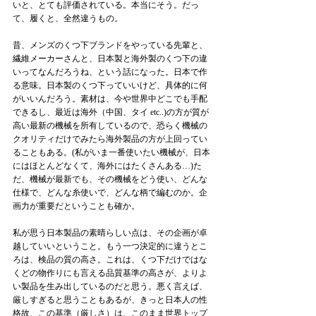
いと、とても評価されている。本当にそう。だっ
て、履くと、全然違うもの。
昔、メンズのくつ下ブランドをやっている先輩と、
繊維メーカーさんと、日本製と海外製のくつ下の違
いってなんだろうね、という話になった。日本で作
る意味。日本製のくつ下っていいけど、具体的に何
がいいんだろう。素材は、今や世界中どこでも手配
できるし、最近は海外（中国、タイ etc..)の方が質が
高い最新の機械を所有しているので、恐らく機械の
クオリティだけでみたら海外製品の方が上回ってい
ることもある。(私がいま一番使いたい機械が、日本
にはほとんどなくて、海外にはたくさんある…)た
だ、機械が最新でも、その機械をどう使い、どんな
仕様で、どんな糸使いで、どんな柄で編むのか。企
画力が重要だということも確か。
私が思う日本製品の素晴らしい点は、その企画が卓
越していいということ。もう一つ決定的に違うとこ
ろは、検品の質の高さ。これは、くつ下だけではな
くどの物作りにも言える品質基準の高さが、よりよ
い製品を生み出しているのだと思う。悪く言えば、
厳しすぎると思うこともあるが、きっと日本人の性
格故、この基準（厳しさ）は、このまま世界トップ