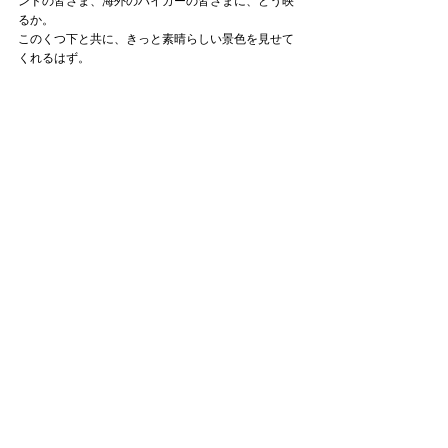
ンドの皆さま、海外のハイカーの皆さまに、どう映
るか。
このくつ下と共に、きっと素晴らしい景色を見せて
くれるはず。