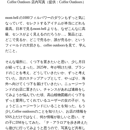
Coffee Outdoors 店内写真（提供：Coffee Outdoors）
mont-bell の1000フィルパワーのダウンもずっと気に
なっていて、セレクトするアイテムが本当にどれも
最高。日本で見るmont-bell よりも、なぜこんなに高
級、センスがよく見えるのだろうか…。製品とは、
どこで見るか、どこで売るか、誰が売るか、という
フィールドの大切さも、coffee outdoorsを見て、学ん
だこと。
そんな場所に、くつ下を置きたいと思い、少し月日
が経ってしまった。2025年。年が明けた頃、ブラン
ドのことを考え、どうしていきたいか、ずっと考え
ていた。次のステップアップとして、やっぱり、海
外へ向けてくつ下を届けていきたい。ニュージーラ
ンドのお店に置きたい。チャンスがあれば連絡をし
てみようか悩んでいた頃、高山植物図鑑のくつ下を
ずっと愛用してくれているユーザーの女の子が、ち
ょうどニュージーランドにいることを知った。もう
少しCoffee outdoorsのことを知りたい、お店の情報を
SNS上だけではなく、何か情報が欲しいと思い、そ
の子にDMをしてみた。「テ・アラロアを歩き終えた
ら遊びに行ってみようと思うので、写真など共有し