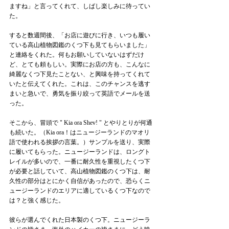
ますね」と言ってくれて、しばし楽しみに待ってい
た。
すると数週間後、
「
お店に遊びに行き、いつも履い
ている高山植物図鑑のくつ下も見てもらいました」
と連絡をくれた。何もお願いしていないはずだけ
ど、とても頼もしい。実際にお店の方も、こんなに
綺麗なくつ下見たことない、と興味を持ってくれて
いたと伝えてくれた。これは、このチャンスを逃す
まいと急いで、勇気を振り絞って英語でメールを送
った。
そこから、
冒頭で 
" Kia ora Shev! " とやりとりが何通
も続いた。（Kia ora！は
ニュージーランドのマオリ
語で使われる挨拶の言葉。）
サンプルを送り、実際
に履いてもらった。ニュージーランドは、ロングト
レイルが多いので、一番に耐久性を重視したくつ下
が必要と話していて、高山植物図鑑のくつ下は、耐
久性の部分はとにかく自信があったので、恐らくニ
ュージーランドのエリアに適しているくつ下なので
は？と強く感じた。
彼らが選んでくれた日本製のくつ下。ニュージーラ