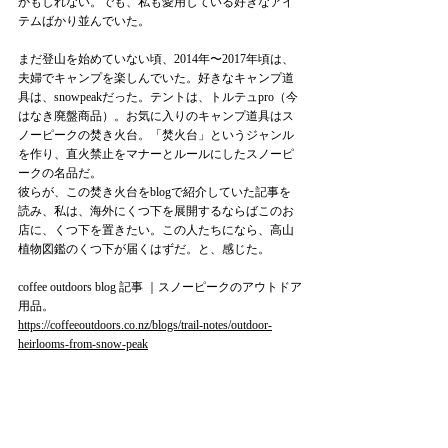
かもしれない。でも、私も愛用している好きなアイ
テムばかり並んでいた。
まだ登山を始めていない頃、2014年〜2017年頃は、
夫婦でキャンプを楽しんでいた。好きなキャンプ道
具は、snowpeakだった。テントは、トルテュpro（今
はなき廃盤商品）。お気に入りのキャンプ道具はス
ノーピークの焚き火台。「焚火台」というジャンル
を作り、直火禁止をマナーとルールにしたスノーピ
ークの名品だ。
彼らが、この焚き火台をblogで紹介していた記事を
読み、私は、海外にくつ下を展開するならばこのお
店に、くつ下を置きたい。この人たちになら、高山
植物図鑑のくつ下が届くはずだ。と、感じた。
coffee outdoors blog 記事 ｜スノーピークのアウトドア
用品。
https://coffeeoutdoors.co.nz/blogs/trail-notes/outdoor-
heirlooms-from-snow-peak