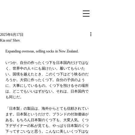
2025年6月17日
Kia ora! Shev.
Expanding overseas, selling socks in New Zealand.
いつか、自分の作ったくつ下を日本国内だけではな
く、世界中の人々にも届けたい。履いてもらいた
い。国境を越えたとき、このくつ下はどう映るのだ
ろうか。大切に作ったくつ下。自分の子供のよう
に、大事にしているもの。くつ下を預けるその場所
は、どこでもいいはずがない。それは、日本国内で
も同じだ。
「日本製」の製品は、海外からとても信頼されてい
ます。日本製というだけで、ブランドの付加価値が
ある。もちろん日本製のくつ下も、大変人気。くつ
下デザイナーの私が見ても、やっぱり日本製のくつ
下ってすごいなと思う。こんなに美しいくつ下はな