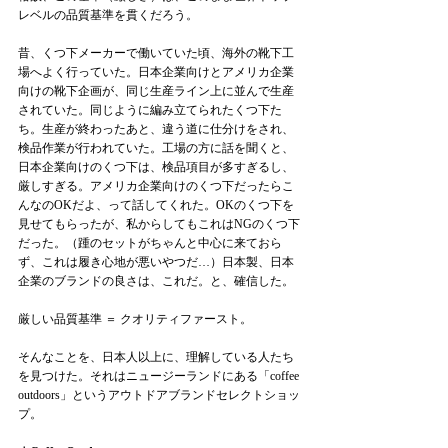
レベルの品質基準を貫くだろう。
昔、くつ下メーカーで働いていた頃、海外の靴下工
場へよく行っていた。日本企業向けとアメリカ企業
向けの靴下企画が、同じ生産ライン上に並んで生産
されていた。同じように編み立てられたくつ下た
ち。生産が終わったあと、違う道に仕分けをされ、
検品作業が行われていた。工場の方に話を聞くと、
日本企業向けのくつ下は、検品項目が多すぎるし、
厳しすぎる。アメリカ企業向けのくつ下だったらこ
んなのOKだよ、って話してくれた。OKのくつ下を
見せてもらったが、私からしてもこれはNGのくつ下
だった。（踵のセットがちゃんと中心に来ておら
ず、これは履き心地が悪いやつだ…）日本製、日本
企業のブランドの良さは、これだ。と、確信した。
厳しい品質基準 ＝ クオリティファースト。
そんなことを、日本人以上に、理解している人たち
を見つけた。それはニュージーランドにある「coffee 
outdoors」というアウトドアブランドセレクトショッ
プ。